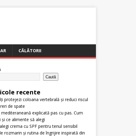
IAR
CĂLĂTORII
ă
Caută
icole recente
ți protejezi coloana vertebrală și reduci riscul
reri de spate
 mediteraneană explicată pas cu pas. Cum
i și ce alimente să alegi
legi crema cu SPF pentru tenul sensibil
e rozmarin și rutina de îngrijire inspirată din