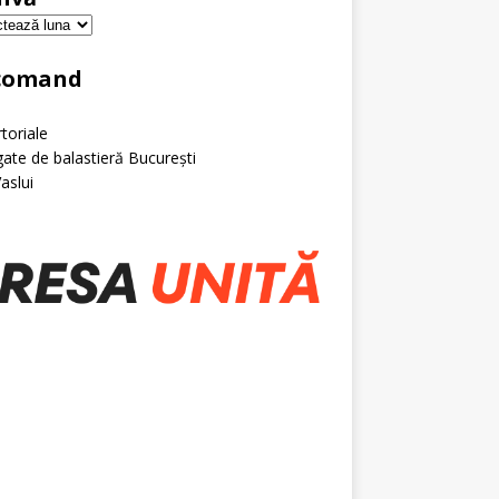
comand
toriale
ate de balastieră București
Vaslui