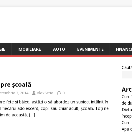
I
IE
IMOBILIARE
AUTO
EVENIMENTE
FINANC
Caut
pre școală
Art
ptembrie 3, 2014
AlexScrie
0
Cum î
are fete și băieți, astăzi o să abordez un subiect întâlnit în
de du
l fiecărui adolescent, copil sau chiar adult, școală. Toți ne
Dieta
isim de această,
[…]
încep
Cum a
Apa d