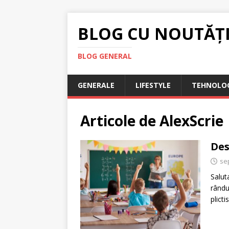
BLOG CU NOUTĂȚ
BLOG GENERAL
GENERALE
LIFESTYLE
TEHNOLOG
Articole de
AlexScrie
Des
se
Salut
rându
plict