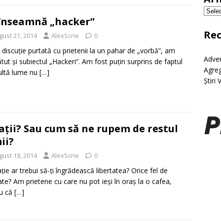
înseamnă „hacker”
Re
gust 21, 2014
AlexScrie
0
o discuție purtată cu prietenii la un pahar de „vorbă”, am
Adver
tut și subiectul „Hackeri”. Am fost puțin surprins de faptul
Agreg
ultă lume nu
[…]
Știri 
ații? Sau cum să ne rupem de restul
ii?
gust 18, 2014
AlexScrie
0
ație ar trebui să-ți îngrădească libertatea? Orice fel de
tate? Am prietene cu care nu pot ieși în oraș la o cafea,
ru că
[…]