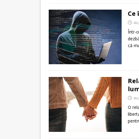
Ce 
au
Într-
dezbă
că m
Rel
lum
au
O rel
liber
pent