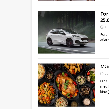
For
25.
au
Ford 
aflat
Mân
au
O să 
meu I
bine