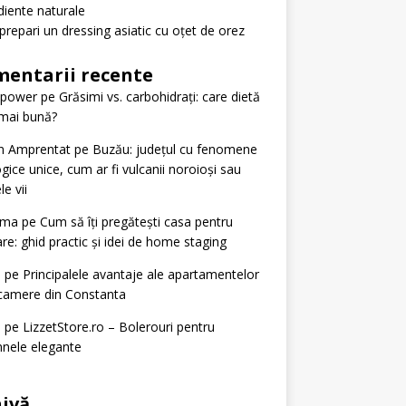
diente naturale
repari un dressing asiatic cu oțet de orez
entarii recente
tpower
pe
Grăsimi vs. carbohidrați: care dietă
mai bună?
n Amprentat
pe
Buzău: județul cu fenomene
gice unice, cum ar fi vulcanii noroioși sau
le vii
ima
pe
Cum să îți pregătești casa pentru
re: ghid practic și idei de home staging
n
pe
Principalele avantaje ale apartamentelor
camere din Constanta
n
pe
LizzetStore.ro – Bolerouri pentru
nele elegante
ivă