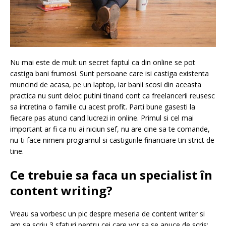
Nu mai este de mult un secret faptul ca din online se pot
castiga bani frumosi. Sunt persoane care isi castiga existenta
muncind de acasa, pe un laptop, iar banii scosi din aceasta
practica nu sunt deloc putini tinand cont ca freelancerii reusesc
sa intretina o familie cu acest profit. Parti bune gasesti la
fiecare pas atunci cand lucrezi in online. Primul si cel mai
important ar fi ca nu ai niciun sef, nu are cine sa te comande,
nu-ti face nimeni programul si castigurile financiare tin strict de
tine.
Ce trebuie sa faca un specialist în
content writing?
Vreau sa vorbesc un pic despre meseria de content writer si
am sa scriu 3 sfaturi pentru cei care vor sa se apuce de scris: