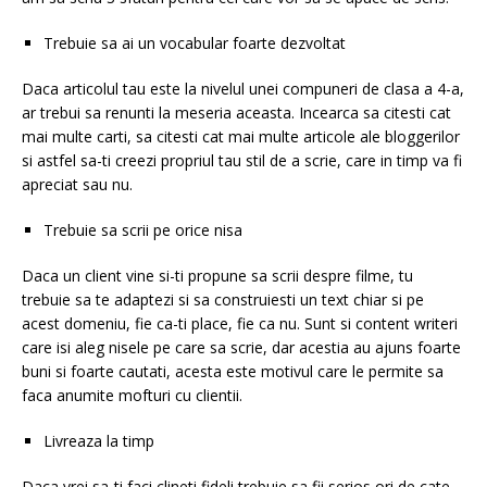
Trebuie sa ai un vocabular foarte dezvoltat
Daca articolul tau este la nivelul unei compuneri de clasa a 4-a,
ar trebui sa renunti la meseria aceasta. Incearca sa citesti cat
mai multe carti, sa citesti cat mai multe articole ale bloggerilor
si astfel sa-ti creezi propriul tau stil de a scrie, care in timp va fi
apreciat sau nu.
Trebuie sa scrii pe orice nisa
Daca un client vine si-ti propune sa scrii despre filme, tu
trebuie sa te adaptezi si sa construiesti un text chiar si pe
acest domeniu, fie ca-ti place, fie ca nu. Sunt si content writeri
care isi aleg nisele pe care sa scrie, dar acestia au ajuns foarte
buni si foarte cautati, acesta este motivul care le permite sa
faca anumite mofturi cu clientii.
Livreaza la timp
Daca vrei sa-ti faci clineti fideli trebuie sa fii serios ori de cate