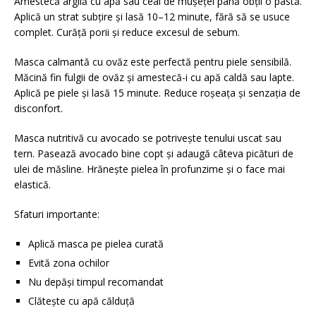
Amestecă argilă cu apă sau ceai de mușețel până obții o pastă.
Aplică un strat subțire și lasă 10–12 minute, fără să se usuce
complet. Curăță porii și reduce excesul de sebum.
Masca calmantă cu ovăz este perfectă pentru piele sensibilă.
Măcină fin fulgii de ovăz și amestecă-i cu apă caldă sau lapte.
Aplică pe piele și lasă 15 minute. Reduce roșeața și senzația de
disconfort.
Masca nutritivă cu avocado se potrivește tenului uscat sau
tern. Pasează avocado bine copt și adaugă câteva picături de
ulei de măsline. Hrănește pielea în profunzime și o face mai
elastică.
Sfaturi importante:
Aplică masca pe pielea curată
Evită zona ochilor
Nu depăși timpul recomandat
Clătește cu apă călduță