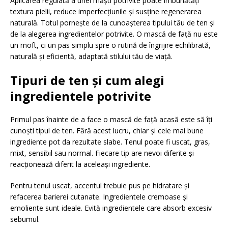
Aplicarea regulată a unei măști potrivite poate îmbunătăți
textura pielii, reduce imperfecțiunile și susține regenerarea
naturală. Totul pornește de la cunoașterea tipului tău de ten și
de la alegerea ingredientelor potrivite. O mască de față nu este
un moft, ci un pas simplu spre o rutină de îngrijire echilibrată,
naturală și eficientă, adaptată stilului tău de viață.
Tipuri de ten și cum alegi
ingredientele potrivite
Primul pas înainte de a face o mască de față acasă este să îți
cunoști tipul de ten. Fără acest lucru, chiar și cele mai bune
ingrediente pot da rezultate slabe. Tenul poate fi uscat, gras,
mixt, sensibil sau normal. Fiecare tip are nevoi diferite și
reacționează diferit la aceleași ingrediente.
Pentru tenul uscat, accentul trebuie pus pe hidratare și
refacerea barierei cutanate. Ingredientele cremoase și
emoliente sunt ideale. Evită ingredientele care absorb excesiv
sebumul.