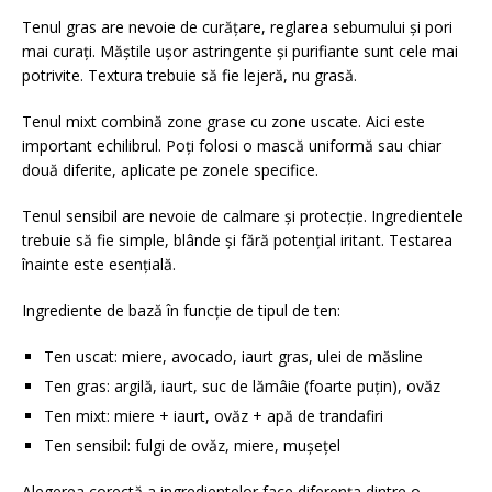
Tenul gras are nevoie de curățare, reglarea sebumului și pori
mai curați. Măștile ușor astringente și purifiante sunt cele mai
potrivite. Textura trebuie să fie lejeră, nu grasă.
Tenul mixt combină zone grase cu zone uscate. Aici este
important echilibrul. Poți folosi o mască uniformă sau chiar
două diferite, aplicate pe zonele specifice.
Tenul sensibil are nevoie de calmare și protecție. Ingredientele
trebuie să fie simple, blânde și fără potențial iritant. Testarea
înainte este esențială.
Ingrediente de bază în funcție de tipul de ten:
Ten uscat: miere, avocado, iaurt gras, ulei de măsline
Ten gras: argilă, iaurt, suc de lămâie (foarte puțin), ovăz
Ten mixt: miere + iaurt, ovăz + apă de trandafiri
Ten sensibil: fulgi de ovăz, miere, mușețel
Alegerea corectă a ingredientelor face diferența dintre o