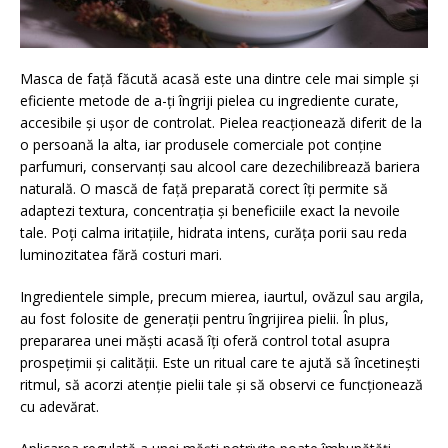
Masca de față făcută acasă este una dintre cele mai simple și
eficiente metode de a-ți îngriji pielea cu ingrediente curate,
accesibile și ușor de controlat. Pielea reacționează diferit de la
o persoană la alta, iar produsele comerciale pot conține
parfumuri, conservanți sau alcool care dezechilibrează bariera
naturală. O mască de față preparată corect îți permite să
adaptezi textura, concentrația și beneficiile exact la nevoile
tale. Poți calma iritațiile, hidrata intens, curăța porii sau reda
luminozitatea fără costuri mari.
Ingredientele simple, precum mierea, iaurtul, ovăzul sau argila,
au fost folosite de generații pentru îngrijirea pielii. În plus,
prepararea unei măști acasă îți oferă control total asupra
prospețimii și calității. Este un ritual care te ajută să încetinești
ritmul, să acorzi atenție pielii tale și să observi ce funcționează
cu adevărat.