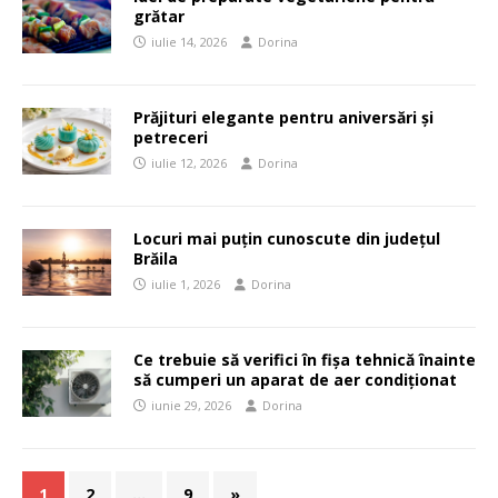
grătar
iulie 14, 2026
Dorina
Prăjituri elegante pentru aniversări și
petreceri
iulie 12, 2026
Dorina
Locuri mai puțin cunoscute din județul
Brăila
iulie 1, 2026
Dorina
Ce trebuie să verifici în fișa tehnică înainte
să cumperi un aparat de aer condiționat
iunie 29, 2026
Dorina
1
2
…
9
»