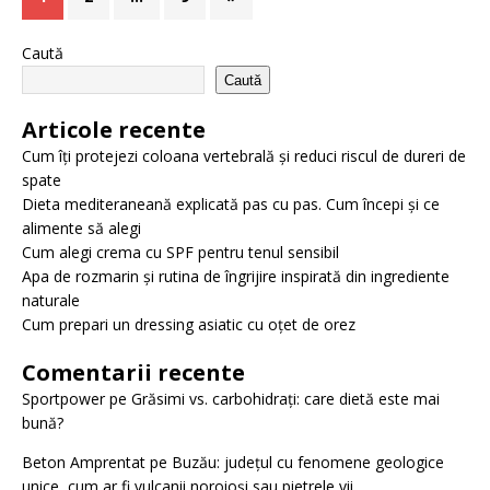
Caută
Caută
Articole recente
Cum îți protejezi coloana vertebrală și reduci riscul de dureri de
spate
Dieta mediteraneană explicată pas cu pas. Cum începi și ce
alimente să alegi
Cum alegi crema cu SPF pentru tenul sensibil
Apa de rozmarin și rutina de îngrijire inspirată din ingrediente
naturale
Cum prepari un dressing asiatic cu oțet de orez
Comentarii recente
Sportpower
pe
Grăsimi vs. carbohidrați: care dietă este mai
bună?
Beton Amprentat
pe
Buzău: județul cu fenomene geologice
unice, cum ar fi vulcanii noroioși sau pietrele vii