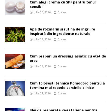
Cum alegi crema cu SPF pentru tenul
sensibil
iulie 30, 2026
Dorina
Apa de rozmarin și rutina de îngrijire
inspirată din ingrediente naturale
iulie 27, 2026
Dorina
Cum prepari un dressing asiatic cu oțet de
orez
iulie 23, 2026
Dorina
Cum folosești tehnica Pomodoro pentru a
termina mai repede sarcinile zilnice
iulie 21, 2026
Dorina
Idei de preparate vegetariene pentru