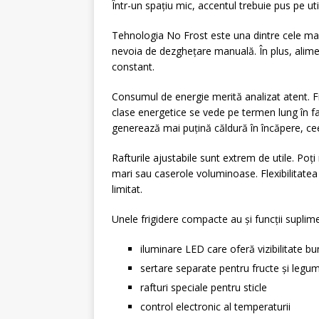
Într-un spațiu mic, accentul trebuie pus pe util
Tehnologia No Frost este una dintre cele mai 
nevoia de dezghețare manuală. În plus, alime
constant.
Consumul de energie merită analizat atent. F
clase energetice se vede pe termen lung în f
generează mai puțină căldură în încăpere, cee
Rafturile ajustabile sunt extrem de utile. Poți 
mari sau caserole voluminoase. Flexibilitate
limitat.
Unele frigidere compacte au și funcții suplim
iluminare LED care oferă vizibilitate b
sertare separate pentru fructe și legu
rafturi speciale pentru sticle
control electronic al temperaturii