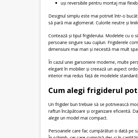
uși reversibile pentru montaj mai flexibi
Designul simplu este mai potrivit într-o bucăt
să pară mai aglomerat. Culorile neutre și linii
Contează și tipul frigiderului. Modelele cu o 
persoane singure sau cupluri. Frigiderele co
dimensiuni mai mari și necesită mai mult spa
În cazul unei garsoniere moderne, multe pers
elegant în mobilier și creează un aspect ord
interior mai redus față de modelele standard
Cum alegi frigiderul potr
Un frigider bun trebuie să se potrivească modul
rafturi încăpătoare și organizare eficientă. 
alege un model mai compact.
Persoanele care fac cumpărături o dată pe s
În schimb, cei care cumpără des și în cantităț