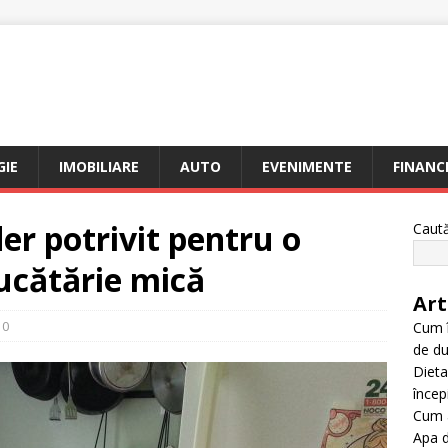
I
IE
IMOBILIARE
AUTO
EVENIMENTE
FINANC
er potrivit pentru o
Caut
ucătărie mică
Art
0
Cum î
de du
Dieta
încep
Cum a
Apa d