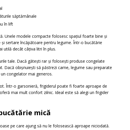
al
ăturile săptămânale
 în lift
ă. Unele modele compacte folosesc spațiul foarte bine și
le și sertare încăpătoare pentru legume. Într-o bucătărie
tilă decât câțiva litri în plus.
urile tale. Dacă gătești rar și folosești produse congelate
t. Dacă obișnuiești să păstrezi carne, legume sau preparate
e un congelator mai generos.
t. Într-o garsonieră, frigiderul poate fi foarte aproape de
feră mai mult confort zilnic. Ideal este să alegi un frigider
 bucătărie mică
uloase pe care ajung să nu le folosească aproape niciodată.