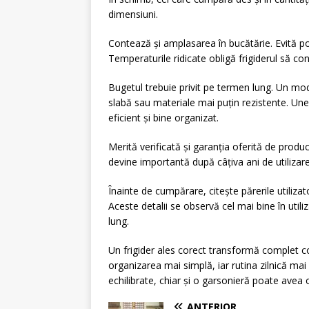
dimensiuni.
Contează și amplasarea în bucătărie. Evită po
Temperaturile ridicate obligă frigiderul să c
Bugetul trebuie privit pe termen lung. Un m
slabă sau materiale mai puțin rezistente. Uneo
eficient și bine organizat.
Merită verificată și garanția oferită de producă
devine importantă după câțiva ani de utilizare
Înainte de cumpărare, citește părerile utiliza
Aceste detalii se observă cel mai bine în utili
lung.
Un frigider ales corect transformă complet con
organizarea mai simplă, iar rutina zilnică mai
echilibrate, chiar și o garsonieră poate avea o
ANTERIOR