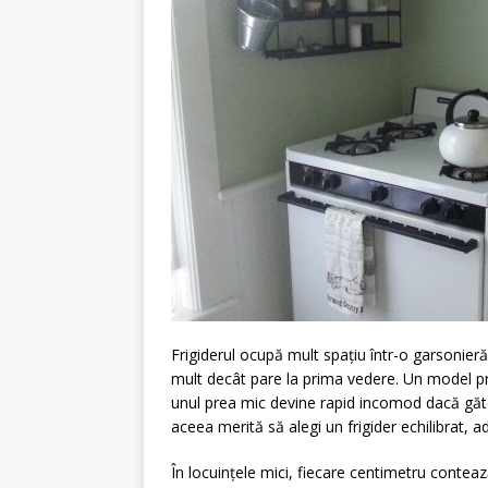
Frigiderul ocupă mult spațiu într-o garsonier
mult decât pare la prima vedere. Un model pr
unul prea mic devine rapid incomod dacă găte
aceea merită să alegi un frigider echilibrat, ada
În locuințele mici, fiecare centimetru conteaz