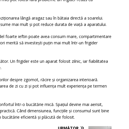
ziționarea lângă aragaz sau în bătaia directă a soarelui.
onsume mai mult și pot reduce durata de viață a aparatului.
odel foarte ieftin poate avea consum mare, compartimentare
ri merită să investești puțin mai mult într-un frigider
tor. Un frigider este un aparat folosit zilnic, iar fiabilitatea
.
torilor despre zgomot, răcire și organizarea interioară.
zarea de zi cu zi și pot influența mult experiența pe termen
fortul într-o bucătărie mică. Spațiul devine mai aerisit,
 practică. Când dimensiunea, funcțiile și consumul sunt bine
 bucătărie eficientă și plăcută de folosit.
URMĂTOR