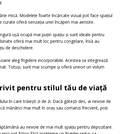
l
ărie mică. Modelele foarte încărcate vizual pot face spațiul
le curate oferă senzația unei încăperi mai aerisite.
singură ușă ocupă mai puțin spațiu și sunt ideale pentru
mbinate oferă mai mult loc pentru congelare, însă au
țiu de deschidere.
oane aleg frigidere incorporabile. Acestea se integrează
onat. Totuși, sunt mai scumpe și oferă uneori un volum
.
ivit pentru stilul tău de viață
ui în care trăiești zi de zi. Dacă gătești des, ai nevoie de
Dacă mănânci mai mult în oraș sau comanzi frecvent, poți
ăptămână au nevoie de mai mult spațiu pentru depozitare.
i mici pot folosi fără probleme un frigider redus ca