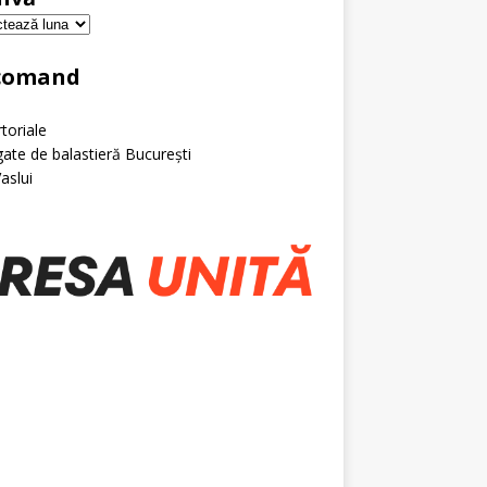
comand
toriale
ate de balastieră București
Vaslui