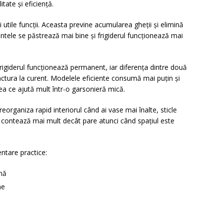
itate și eficiență.
utile funcții. Aceasta previne acumularea gheții și elimină
ntele se păstrează mai bine și frigiderul funcționează mai
rigiderul funcționează permanent, iar diferența dintre două
actura la curent. Modelele eficiente consumă mai puțin și
a ce ajută mult într-o garsonieră mică.
reorganiza rapid interiorul când ai vase mai înalte, sticle
a contează mai mult decât pare atunci când spațiul este
entare practice:
ună
me