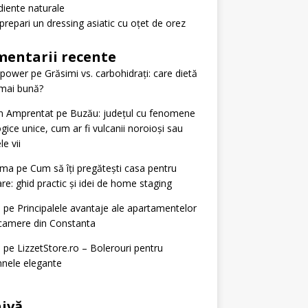
diente naturale
repari un dressing asiatic cu oțet de orez
entarii recente
tpower
pe
Grăsimi vs. carbohidrați: care dietă
mai bună?
n Amprentat
pe
Buzău: județul cu fenomene
gice unice, cum ar fi vulcanii noroioși sau
le vii
ima
pe
Cum să îți pregătești casa pentru
re: ghid practic și idei de home staging
n
pe
Principalele avantaje ale apartamentelor
camere din Constanta
n
pe
LizzetStore.ro – Bolerouri pentru
nele elegante
ivă