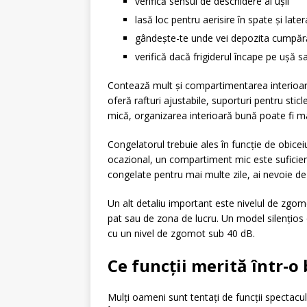
verifică sensul de deschidere al ușii
lasă loc pentru aerisire în spate și later
gândește-te unde vei depozita cumpăr
verifică dacă frigiderul încape pe ușă sau
Contează mult și compartimentarea interioar
oferă rafturi ajustabile, suporturi pentru stic
mică, organizarea interioară bună poate fi mai u
Congelatorul trebuie ales în funcție de obicei
ocazional, un compartiment mic este suficien
congelate pentru mai multe zile, ai nevoie d
Un alt detaliu important este nivelul de zgomo
pat sau de zona de lucru. Un model silențios o
cu un nivel de zgomot sub 40 dB.
Ce funcții merită într-o
Mulți oameni sunt tentați de funcții spectac