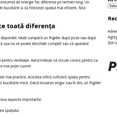
 consumul de energie fac diferența pe termen lung. Un
în bucătărie și să folosești spațiul mai eficient, fără
Re
e toată diferența
Adver
Agreg
 disponibil. Mulți cumpără un frigider după poze sau după
Știri 
 că ușa nu se poate deschide complet sau că aparatul
ui pentru ventilație. Aerul trebuie să circule corect pentru ca
e mai puțin curent.
le mai practice. Acestea oferă suficient spațiu pentru
o bucătărie mică. Dacă locuiești singur sau în doi, un frigider
âteva aspecte importante:
a spațiului