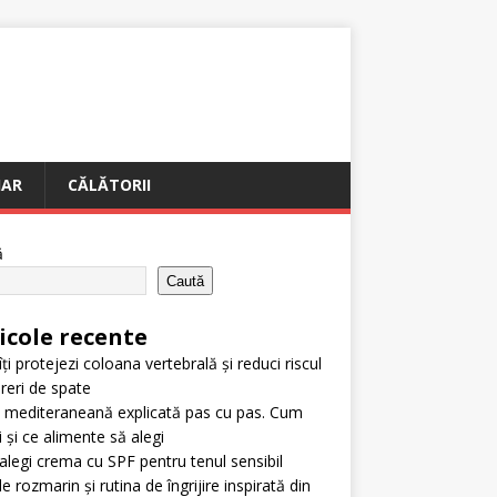
IAR
CĂLĂTORII
ă
Caută
icole recente
ți protejezi coloana vertebrală și reduci riscul
reri de spate
 mediteraneană explicată pas cu pas. Cum
i și ce alimente să alegi
legi crema cu SPF pentru tenul sensibil
e rozmarin și rutina de îngrijire inspirată din