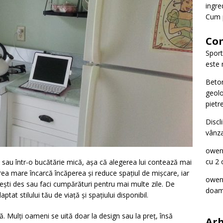
ingre
Cum p
Com
Spor
este 
Beto
geolo
pietre
Discl
vânza
owe
cu 2 
ă sau într-o bucătărie mică, așa că alegerea lui contează mai
ea mare încarcă încăperea și reduce spațiul de mișcare, iar
owe
ști des sau faci cumpărături pentru mai multe zile. De
doam
ptat stilului tău de viață și spațiului disponibil.
ă. Mulți oameni se uită doar la design sau la preț, însă
Arh