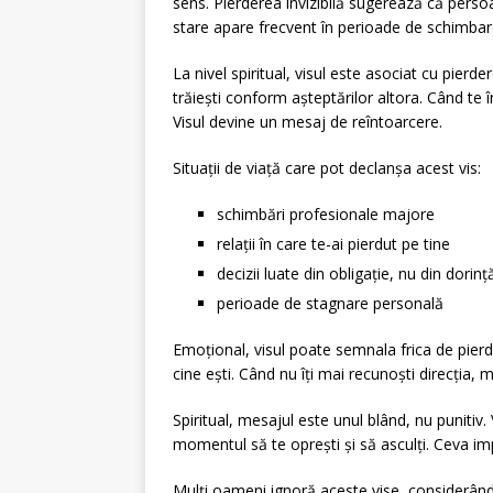
sens. Pierderea invizibilă sugerează că persoa
stare apare frecvent în perioade de schimbar
La nivel spiritual, visul este asociat cu pier
trăiești conform așteptărilor altora. Când te 
Visul devine un mesaj de reîntoarcere.
Situații de viață care pot declanșa acest vis:
schimbări profesionale majore
relații în care te-ai pierdut pe tine
decizii luate din obligație, nu din dorinț
perioade de stagnare personală
Emoțional, visul poate semnala frica de pierde
cine ești. Când nu îți mai recunoști direcția, 
Spiritual, mesajul este unul blând, nu punitiv.
momentul să te oprești și să asculți. Ceva im
Mulți oameni ignoră aceste vise, considerându-l