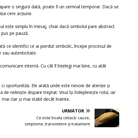
că apare o singură dată, poate fi un semnal temporar. Dacă se
ția cere acțiune.
sul este simplu în mesaj, chiar dacă simbolul pare abstract.
t pus pe pauză.
ă ce identifici ce ai pierdut simbolic, începe procesul de
e sau autenticitate.
comunicare internă. Cu cât îl înțelegi mai bine, cu atât
, ci oportunități. Ele arată unde este nevoie de atenție și
 de neliniște dispare treptat. Visul își îndeplinește rolul, iar
 mai clar și mai stabil decât înainte.
URMĂTOR
Ce este boala celiacă: cauze,
simptome, transmitere și tratament