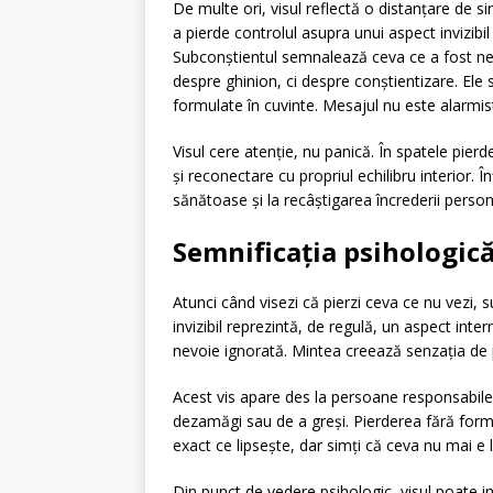
De multe ori, visul reflectă o distanțare de s
a pierde controlul asupra unui aspect invizibil 
Subconștientul semnalează ceva ce a fost neg
despre ghinion, ci despre conștientizare. Ele
formulate în cuvinte. Mesajul nu este alarmist
Visul cere atenție, nu panică. În spatele pierde
și reconectare cu propriul echilibru interior. Î
sănătoase și la recâștigarea încrederii personal
Semnificația psihologică 
Atunci când visezi că pierzi ceva ce nu vezi, 
invizibil reprezintă, de regulă, un aspect int
nevoie ignorată. Mintea creează senzația de 
Acest vis apare des la persoane responsabile
dezamăgi sau de a greși. Pierderea fără formă
exact ce lipsește, dar simți că ceva nu mai e la
Din punct de vedere psihologic, visul poate in