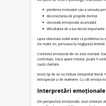
pierderea motivației sau a sensului pe
deconectarea de propriile dorințe
oboseală emoțională acumulată
dificultatea de a lua decizii importante
Lipsa obiectului vizibil arată că problema nu es
De multe ori, persoana își neglijează limitele
Contextul emoțional din vis este esențial. D
controlului. Dacă apare tristețe, poate fi vo
caută claritate.
Acest tip de vis nu trebuie interpretat litera
introspecție și de realiniere. Cu cât emoția 
Interpretări emoționale ș
Din perspectivă emoțională, visul vorbește des