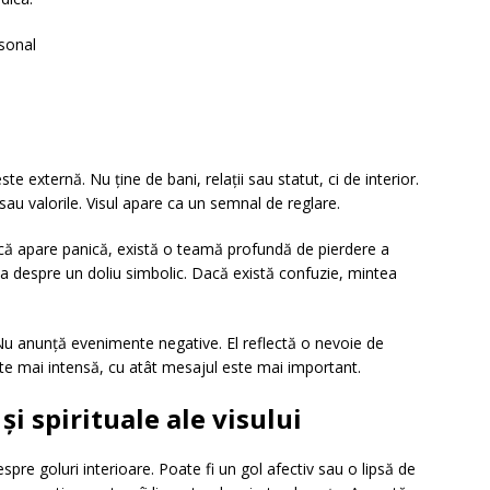
rsonal
te externă. Nu ține de bani, relații sau statut, ci de interior.
 sau valorile. Visul apare ca un semnal de reglare.
acă apare panică, există o teamă profundă de pierdere a
rba despre un doliu simbolic. Dacă există confuzie, mintea
l. Nu anunță evenimente negative. El reflectă o nevoie de
este mai intensă, cu atât mesajul este mai important.
i spirituale ale visului
pre goluri interioare. Poate fi un gol afectiv sau o lipsă de