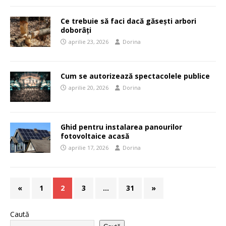
Ce trebuie să faci dacă găsești arbori
doborâți
aprilie 23, 2026
Dorina
Cum se autorizează spectacolele publice
aprilie 20, 2026
Dorina
Ghid pentru instalarea panourilor
fotovoltaice acasă
aprilie 17, 2026
Dorina
«
1
2
3
…
31
»
Caută