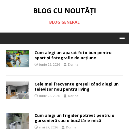
BLOG CU NOUTĂȚI
BLOG GENERAL
Cum alegi un aparat foto bun pentru
sport și fotografie de acțiune
iunie 26, 2026
Dorina
Cele mai frecvente greșeli când alegi un
televizor nou pentru living
iunie 22, 2026
Dorina
Cum alegi un frigider potrivit pentru o
garsonieră sau o bucătărie mică
mai 27, 2026
Dorina