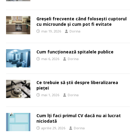
Greșeli frecvente când folosești cuptorul
cu microunde și cum pot fi evitate
mai 19, 2026
Dorina
Cum funcționează spitalele publice
mai 6, 2026
Dorina
Ce trebuie să știi despre liberalizarea
pieței
mai 1, 2026
Dorina
Cum îți faci primul CV dacă nu ai lucrat
niciodată
aprilie 29, 2026
Dorina