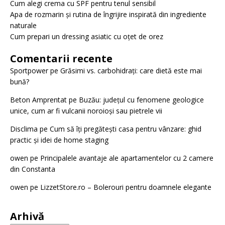
Cum alegi crema cu SPF pentru tenul sensibil
Apa de rozmarin și rutina de îngrijire inspirată din ingrediente
naturale
Cum prepari un dressing asiatic cu oțet de orez
Comentarii recente
Sportpower
pe
Grăsimi vs. carbohidrați: care dietă este mai
bună?
Beton Amprentat
pe
Buzău: județul cu fenomene geologice
unice, cum ar fi vulcanii noroioși sau pietrele vii
Disclima
pe
Cum să îți pregătești casa pentru vânzare: ghid
practic și idei de home staging
owen
pe
Principalele avantaje ale apartamentelor cu 2 camere
din Constanta
owen
pe
LizzetStore.ro – Bolerouri pentru doamnele elegante
Arhivă