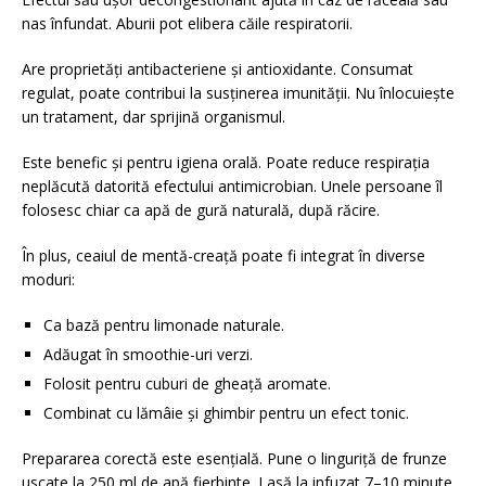
nas înfundat. Aburii pot elibera căile respiratorii.
Are proprietăți antibacteriene și antioxidante. Consumat
regulat, poate contribui la susținerea imunității. Nu înlocuiește
un tratament, dar sprijină organismul.
Este benefic și pentru igiena orală. Poate reduce respirația
neplăcută datorită efectului antimicrobian. Unele persoane îl
folosesc chiar ca apă de gură naturală, după răcire.
În plus, ceaiul de mentă-creață poate fi integrat în diverse
moduri:
Ca bază pentru limonade naturale.
Adăugat în smoothie-uri verzi.
Folosit pentru cuburi de gheață aromate.
Combinat cu lămâie și ghimbir pentru un efect tonic.
Prepararea corectă este esențială. Pune o linguriță de frunze
uscate la 250 ml de apă fierbinte. Lasă la infuzat 7–10 minute,