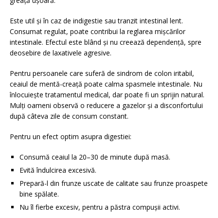
greață ușoară.
Este util și în caz de indigestie sau tranzit intestinal lent.
Consumat regulat, poate contribui la reglarea mișcărilor
intestinale. Efectul este blând și nu creează dependență, spre
deosebire de laxativele agresive.
Pentru persoanele care suferă de sindrom de colon iritabil,
ceaiul de mentă-creață poate calma spasmele intestinale. Nu
înlocuiește tratamentul medical, dar poate fi un sprijin natural.
Mulți oameni observă o reducere a gazelor și a disconfortului
după câteva zile de consum constant.
Pentru un efect optim asupra digestiei:
Consumă ceaiul la 20–30 de minute după masă.
Evită îndulcirea excesivă.
Prepară-l din frunze uscate de calitate sau frunze proaspete
bine spălate.
Nu îl fierbe excesiv, pentru a păstra compușii activi.