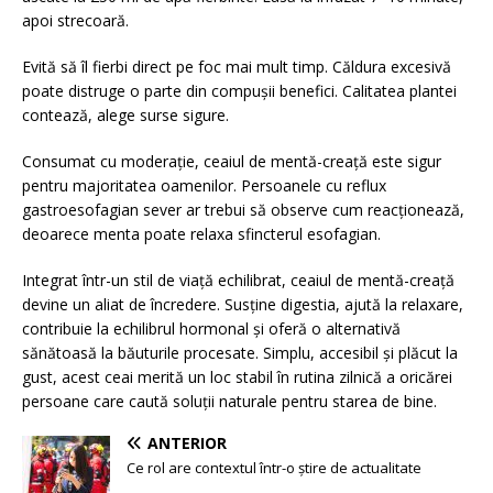
apoi strecoară.
Evită să îl fierbi direct pe foc mai mult timp. Căldura excesivă
poate distruge o parte din compușii benefici. Calitatea plantei
contează, alege surse sigure.
Consumat cu moderație, ceaiul de mentă-creață este sigur
pentru majoritatea oamenilor. Persoanele cu reflux
gastroesofagian sever ar trebui să observe cum reacționează,
deoarece menta poate relaxa sfincterul esofagian.
Integrat într-un stil de viață echilibrat, ceaiul de mentă-creață
devine un aliat de încredere. Susține digestia, ajută la relaxare,
contribuie la echilibrul hormonal și oferă o alternativă
sănătoasă la băuturile procesate. Simplu, accesibil și plăcut la
gust, acest ceai merită un loc stabil în rutina zilnică a oricărei
persoane care caută soluții naturale pentru starea de bine.
ANTERIOR
Ce rol are contextul într-o știre de actualitate