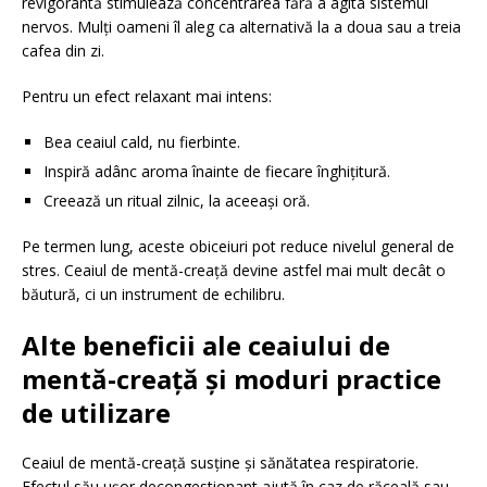
revigorantă stimulează concentrarea fără a agita sistemul
nervos. Mulți oameni îl aleg ca alternativă la a doua sau a treia
cafea din zi.
Pentru un efect relaxant mai intens:
Bea ceaiul cald, nu fierbinte.
Inspiră adânc aroma înainte de fiecare înghițitură.
Creează un ritual zilnic, la aceeași oră.
Pe termen lung, aceste obiceiuri pot reduce nivelul general de
stres. Ceaiul de mentă-creață devine astfel mai mult decât o
băutură, ci un instrument de echilibru.
Alte beneficii ale ceaiului de
mentă-creață și moduri practice
de utilizare
Ceaiul de mentă-creață susține și sănătatea respiratorie.
Efectul său ușor decongestionant ajută în caz de răceală sau