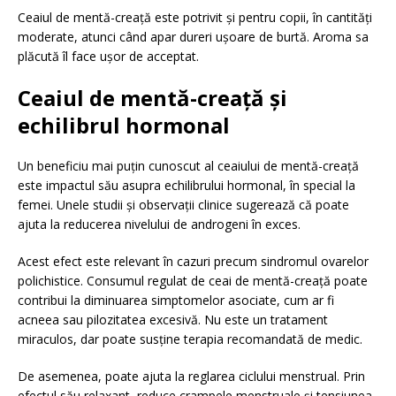
Ceaiul de mentă-creață este potrivit și pentru copii, în cantități
moderate, atunci când apar dureri ușoare de burtă. Aroma sa
plăcută îl face ușor de acceptat.
Ceaiul de mentă-creață și
echilibrul hormonal
Un beneficiu mai puțin cunoscut al ceaiului de mentă-creață
este impactul său asupra echilibrului hormonal, în special la
femei. Unele studii și observații clinice sugerează că poate
ajuta la reducerea nivelului de androgeni în exces.
Acest efect este relevant în cazuri precum sindromul ovarelor
polichistice. Consumul regulat de ceai de mentă-creață poate
contribui la diminuarea simptomelor asociate, cum ar fi
acneea sau pilozitatea excesivă. Nu este un tratament
miraculos, dar poate susține terapia recomandată de medic.
De asemenea, poate ajuta la reglarea ciclului menstrual. Prin
efectul său relaxant, reduce crampele menstruale și tensiunea