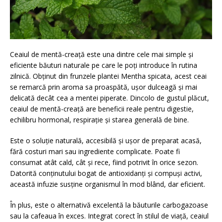
Ceaiul de mentă-creață este una dintre cele mai simple și
eficiente băuturi naturale pe care le poți introduce în rutina
zilnică. Obținut din frunzele plantei Mentha spicata, acest ceai
se remarcă prin aroma sa proaspătă, ușor dulceagă și mai
delicată decât cea a mentei piperate. Dincolo de gustul plăcut,
ceaiul de mentă-creață are beneficii reale pentru digestie,
echilibru hormonal, respirație și starea generală de bine.
Este o soluție naturală, accesibilă și ușor de preparat acasă,
fără costuri mari sau ingrediente complicate. Poate fi
consumat atât cald, cât și rece, fiind potrivit în orice sezon.
Datorită conținutului bogat de antioxidanți și compuși activi,
această infuzie susține organismul în mod blând, dar eficient.
În plus, este o alternativă excelentă la băuturile carbogazoase
sau la cafeaua în exces. Integrat corect în stilul de viață, ceaiul