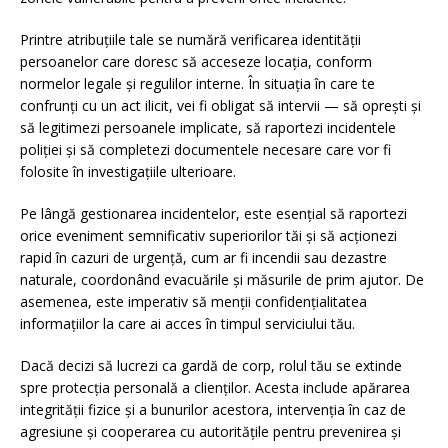
Printre atribuțiile tale se numără verificarea identității
persoanelor care doresc să acceseze locația, conform
normelor legale și regulilor interne. În situația în care te
confrunți cu un act ilicit, vei fi obligat să intervii — să oprești și
să legitimezi persoanele implicate, să raportezi incidentele
poliției și să completezi documentele necesare care vor fi
folosite în investigațiile ulterioare.
Pe lângă gestionarea incidentelor, este esențial să raportezi
orice eveniment semnificativ superiorilor tăi și să acționezi
rapid în cazuri de urgență, cum ar fi incendii sau dezastre
naturale, coordonând evacuările și măsurile de prim ajutor. De
asemenea, este imperativ să menții confidențialitatea
informațiilor la care ai acces în timpul serviciului tău.
Dacă decizi să lucrezi ca gardă de corp, rolul tău se extinde
spre protecția personală a clienților. Acesta include apărarea
integrității fizice și a bunurilor acestora, intervenția în caz de
agresiune și cooperarea cu autoritățile pentru prevenirea și