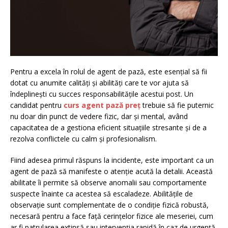
Pentru a excela în rolul de agent de pază, este esențial să fii
dotat cu anumite calități și abilități care te vor ajuta să
îndeplinești cu succes responsabilitățile acestui post. Un
candidat pentru
curs agent pază preț
trebuie să fie puternic
nu doar din punct de vedere fizic, dar și mental, având
capacitatea de a gestiona eficient situațiile stresante și de a
rezolva conflictele cu calm și profesionalism.
Fiind adesea primul răspuns la incidente, este important ca un
agent de pază să manifeste o atenție acută la detalii. Această
abilitate îi permite să observe anomalii sau comportamente
suspecte înainte ca acestea să escaladeze. Abilitățile de
observație sunt complementate de o condiție fizică robustă,
necesară pentru a face față cerințelor fizice ale meseriei, cum
ar fi patrularea extinsă sau intervenția rapidă în caz de urgență.