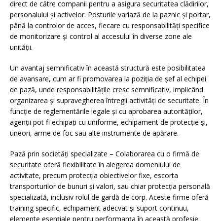
direct de către companii pentru a asigura securitatea clădirilor,
personalului și activelor. Posturile variază de la paznic și portar,
până la controlor de acces, fiecare cu responsabilități specifice
de monitorizare și control al accesului în diverse zone ale
unității.
Un avantaj semnificativ în această structură este posibilitatea
de avansare, cum ar fi promovarea la poziția de șef al echipei
de pază, unde responsabilitățile cresc semnificativ, implicând
organizarea și supravegherea întregii activități de securitate. În
funcție de reglementările legale și cu aprobarea autorităților,
agenții pot fi echipați cu uniforme, echipament de protecție și,
uneori, arme de foc sau alte instrumente de apărare.
Pază prin societăți specializate – Colaborarea cu o firmă de
securitate oferă flexibilitate în alegerea domeniului de
activitate, precum protecția obiectivelor fixe, escorta
transporturilor de bunuri și valori, sau chiar protecția personală
specializată, inclusiv rolul de gardă de corp. Aceste firme oferă
training specific, echipament adecvat și suport continuu,
elemente esențiale pentru performanța în această profesie.