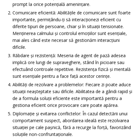
prompt la orice potențială amenințare.
Comunicare eficientă: Abilitățile de comunicare sunt foarte
importante, permițându-ți să interacționezi eficient cu
diferite tipuri de persoane, chiar și în situații tensionate.
Menținerea calmului și controlul emoțiilor sunt esențiale,
mai ales când este necesar să gestionăm interacțiuni
dificile.
Răbdare și rezistență: Meseria de agent de pază adesea
implică ore lungi de supraveghere, stând în picioare sau
efectuând controale repetitive. Rezistența fizică și mentală
sunt esențiale pentru a face față acestor cerințe.
Abilități de rezolvare a problemelor: Fiecare zi poate aduce
situații neașteptate sau dificile. Abilitatea de a gândi rapid și
de a formula soluții eficiente este importantă pentru a
gestiona eficient orice provocare care poate apărea.
Diplomație și evitarea conflictelor: În cazul detectării unui
comportament suspect, abordarea ideală este rezolvarea
situației pe cale pașnică, fără a recurge la forță, favorizând
soluțiile non-confruntaționale.