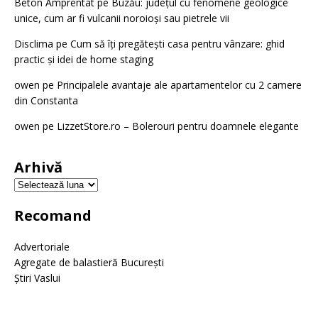
Beton Amprentat
pe
Buzău: județul cu fenomene geologice
unice, cum ar fi vulcanii noroioși sau pietrele vii
Disclima
pe
Cum să îți pregătești casa pentru vânzare: ghid
practic și idei de home staging
owen
pe
Principalele avantaje ale apartamentelor cu 2 camere
din Constanta
owen
pe
LizzetStore.ro – Bolerouri pentru doamnele elegante
Arhivă
Recomand
Advertoriale
Agregate de balastieră București
Știri Vaslui