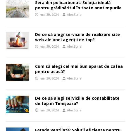
Sera din policarbonat: Soluția ideală
pentru grădinăritul în toate anotimpurile
mai 30, 2024
AlexScrie
De ce să alegi serviciile de realizare site
web ale unei agenții de top?
mai 30, 2024
AlexScrie
Cum să alegi cel mai bun aparat de cafea
pentru acasă?
mai 30, 2024
AlexScrie
De ce să alegi serviciile de contabilitate
de top în Timișoara?
mai 30, 2024
AlexScrie
Fațada ventilată: Soluții eficiente pentru