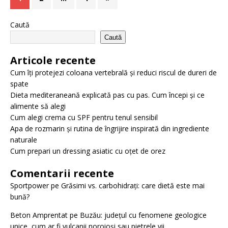
Caută
Caută
Articole recente
Cum îți protejezi coloana vertebrală și reduci riscul de dureri de
spate
Dieta mediteraneană explicată pas cu pas. Cum începi și ce
alimente să alegi
Cum alegi crema cu SPF pentru tenul sensibil
Apa de rozmarin și rutina de îngrijire inspirată din ingrediente
naturale
Cum prepari un dressing asiatic cu oțet de orez
Comentarii recente
Sportpower
pe
Grăsimi vs. carbohidrați: care dietă este mai
bună?
Beton Amprentat
pe
Buzău: județul cu fenomene geologice
unice, cum ar fi vulcanii noroioși sau pietrele vii