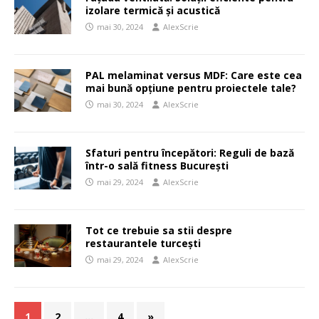
izolare termică și acustică
mai 30, 2024
AlexScrie
PAL melaminat versus MDF: Care este cea
mai bună opțiune pentru proiectele tale?
mai 30, 2024
AlexScrie
Sfaturi pentru începători: Reguli de bază
într-o sală fitness București
mai 29, 2024
AlexScrie
Tot ce trebuie sa stii despre
restaurantele turcești
mai 29, 2024
AlexScrie
1
2
…
4
»