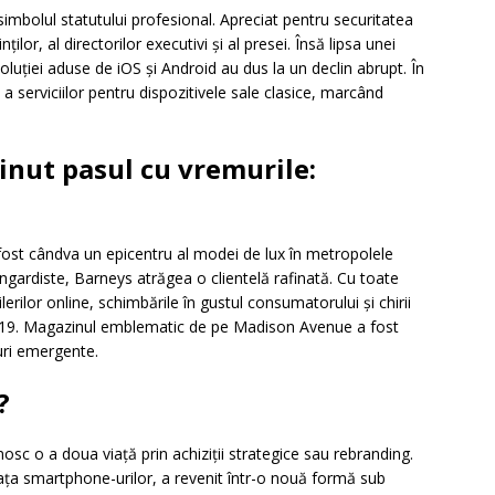
simbolul statutului profesional. Apreciat pentru securitatea
ților, al directorilor executivi și al presei. Însă lipsa unei
luției aduse de iOS și Android au dus la un declin abrupt. În
 serviciilor pentru dispozitivele sale clasice, marcând
ținut pasul cu vremurile:
ost cândva un epicentru al modei de lux în metropolele
angardiste, Barneys atrăgea o clientelă rafinată. Cu toate
erilor online, schimbările în gustul consumatorului și chirii
 2019. Magazinul emblematic de pe Madison Avenue a fost
duri emergente.
?
osc o a doua viață prin achiziții strategice sau rebranding.
ața smartphone-urilor, a revenit într-o nouă formă sub