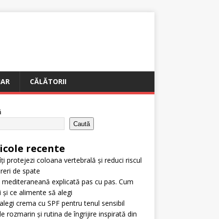
IAR
CĂLĂTORII
ă
Caută
icole recente
ți protejezi coloana vertebrală și reduci riscul
reri de spate
 mediteraneană explicată pas cu pas. Cum
i și ce alimente să alegi
legi crema cu SPF pentru tenul sensibil
e rozmarin și rutina de îngrijire inspirată din