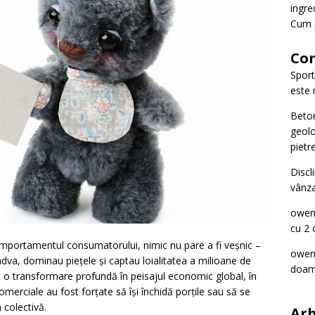
ingre
Cum p
Com
Spor
este 
Beto
geolo
pietre
Discl
vânza
owe
cu 2 
comportamentul consumatorului, nimic nu pare a fi veșnic –
owe
ndva, dominau piețele și captau loialitatea a milioane de
doam
o transformare profundă în peisajul economic global, în
erciale au fost forțate să își închidă porțile sau să se
 colectivă.
Arh