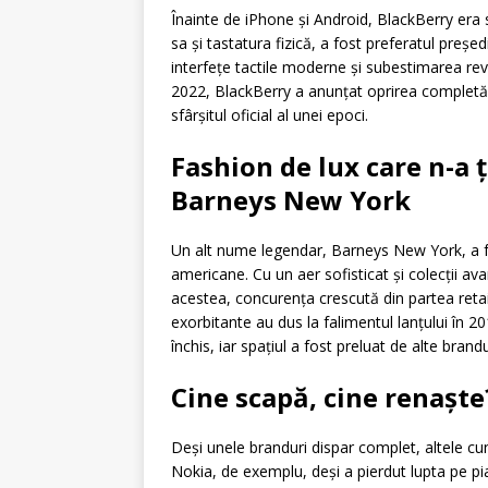
Înainte de iPhone și Android, BlackBerry era 
sa și tastatura fizică, a fost preferatul președin
interfețe tactile moderne și subestimarea revo
2022, BlackBerry a anunțat oprirea completă a
sfârșitul oficial al unei epoci.
Fashion de lux care n-a 
Barneys New York
Un alt nume legendar, Barneys New York, a f
americane. Cu un aer sofisticat și colecții av
acestea, concurența crescută din partea retail
exorbitante au dus la falimentul lanțului în
închis, iar spațiul a fost preluat de alte bran
Cine scapă, cine renaște
Deși unele branduri dispar complet, altele cun
Nokia, de exemplu, deși a pierdut lupta pe pi