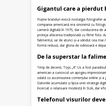
Gigantul care a pierdut 
Puține branduri evocă nostalgia fotografiei an
compania americană era sinonimă cu fotografi
cameră digitală în 1975, dar conducerea de at
proteja afacerea tradițională cu filme foto. A
falimentul, iar de atunci și-a vândut cea mai 
formă redusă, dar gloria de odinioară e depa
De la superstar la falim
Timp de decenii, Toys „R” Us a fost paradisul 
american a cunoscut un apogeu impresionant î
odată cu ascensiunea comerțului online și a 
Datoriile acumulate și lipsa unei strategii dig
încercat o relansare modestă în SUA, dar efo
Telefonul visurilor dev