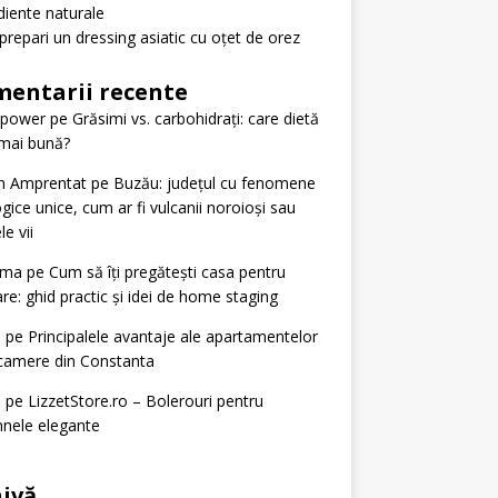
diente naturale
repari un dressing asiatic cu oțet de orez
entarii recente
tpower
pe
Grăsimi vs. carbohidrați: care dietă
mai bună?
n Amprentat
pe
Buzău: județul cu fenomene
gice unice, cum ar fi vulcanii noroioși sau
le vii
ima
pe
Cum să îți pregătești casa pentru
re: ghid practic și idei de home staging
n
pe
Principalele avantaje ale apartamentelor
camere din Constanta
n
pe
LizzetStore.ro – Bolerouri pentru
nele elegante
ivă