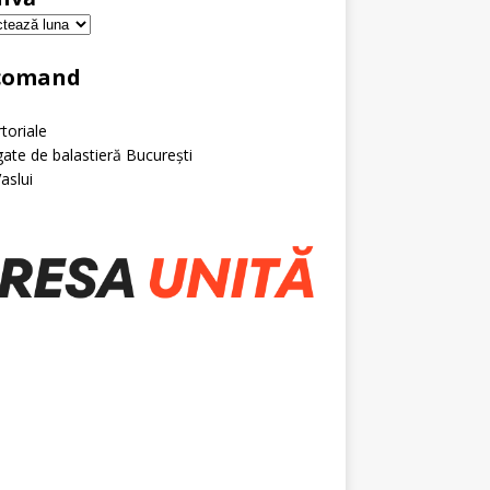
comand
toriale
ate de balastieră București
Vaslui