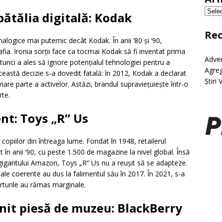
bătălia digitală:
Kodak
Re
alogice mai puternic decât Kodak. În anii ’80 și ’90,
a. Ironia sorții face ca tocmai Kodak să fi inventat prima
Adver
unci a ales să ignore potențialul tehnologiei pentru a
Agreg
ceastă decizie s-a dovedit fatală: în 2012, Kodak a declarat
Știri 
mare parte a activelor. Astăzi, brandul supraviețuiește într-o
rte.
ent:
Toys „R” Us
copiilor din întreaga lume. Fondat în 1948, retailerul
n anii ’90, cu peste 1.500 de magazine la nivel global. Însă
gigantului Amazon, Toys „R” Us nu a reușit să se adapteze.
itale coerente au dus la falimentul său în 2017. În 2021, s-a
rturile au rămas marginale.
enit piesă de muzeu:
BlackBerry