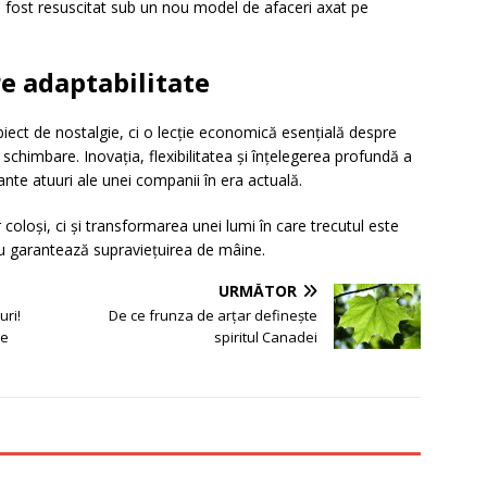
a fost resuscitat sub un nou model de afaceri axat pe
e adaptabilitate
biect de nostalgie, ci o lecție economică esențială despre
chimbare. Inovația, flexibilitatea și înțelegerea profundă a
te atuuri ale unei companii în era actuală.
oloși, ci și transformarea unei lumi în care trecutul este
 nu garantează supraviețuirea de mâine.
URMĂTOR
uri!
De ce frunza de arțar definește
re
spiritul Canadei