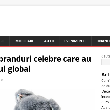
I
IE
IMOBILIARE
AUTO
EVENIMENTE
FINANC
 branduri celebre care au
Caut
ul global
Art
0
Cum î
de du
Dieta
încep
Cum a
Apa d