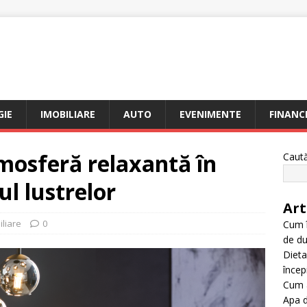
I
IE
IMOBILIARE
AUTO
EVENIMENTE
FINANC
mosferă relaxantă în
Caut
ul lustrelor
Art
iliare
0
Cum î
de du
Dieta
încep
Cum a
Apa d