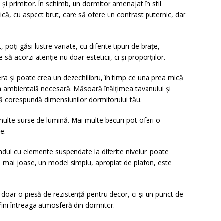
și primitor. În schimb, un dormitor amenajat în stil
lică, cu aspect brut, care să ofere un contrast puternic, dar
, poți găsi lustre variate, cu diferite tipuri de brațe,
 să acorzi atenție nu doar esteticii, ci și proporțiilor.
ra și poate crea un dezechilibru, în timp ce una prea mică
a ambientală necesară. Măsoară înălțimea tavanului și
să corespundă dimensiunilor dormitorului tău.
multe surse de lumină. Mai multe becuri pot oferi o
e.
endul cu elemente suspendate la diferite niveluri poate
 mai joase, un model simplu, apropiat de plafon, este
u doar o piesă de rezistență pentru decor, ci și un punct de
fini întreaga atmosferă din dormitor.