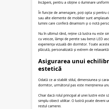
încăperii, pentru a obține o iluminare uniform
În funcție de amenajare, poți opta și pentru 
sau alte elemente de mobilier sunt amplasat
lumini care conferă dinamism și o notă person
Nu în ultimul rând, reține că lustra nu este 
cu veioze, lămpi de perete sau benzi LED as
experiența vizuală din dormitor. Toate acest
plăcută, personalizată și extrem de relaxantă
Asigurarea unui echilibr
estetică
Odată ce ai stabilit stilul, dimensiunea și car
dormitor, următorul pas este menținerea unui e
Chiar dacă rolul principal al unei lustre este 
simplu obiect utilitar. O lustră poate deveni
restul camerei.