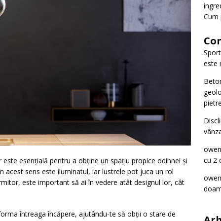
ingre
Cum p
Com
Spor
este 
Beto
geolo
pietre
Discl
vânza
owe
cu 2 
este esențială pentru a obține un spațiu propice odihnei și
în acest sens este iluminatul, iar lustrele pot juca un rol
owe
rmitor, este important să ai în vedere atât designul lor, cât
doam
forma întreaga încăpere, ajutându-te să obții o stare de
Arh