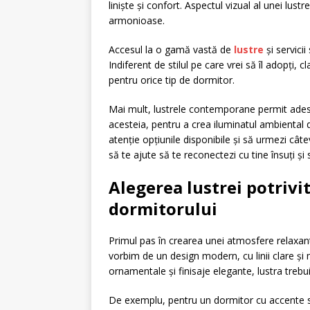
liniște și confort. Aspectul vizual al unei lus
armonioase.
Accesul la o gamă vastă de
lustre
și servicii
Indiferent de stilul pe care vrei să îl adopți, c
pentru orice tip de dormitor.
Mai mult, lustrele contemporane permit adesea
acesteia, pentru a crea iluminatul ambiental do
atenție opțiunile disponibile și să urmezi câte
să te ajute să te reconectezi cu tine însuți și s
Alegerea lustrei potrivit
dormitorului
Primul pas în crearea unei atmosfere relaxant
vorbim de un design modern, cu linii clare și 
ornamentale și finisaje elegante, lustra treb
De exemplu, pentru un dormitor cu accente sc