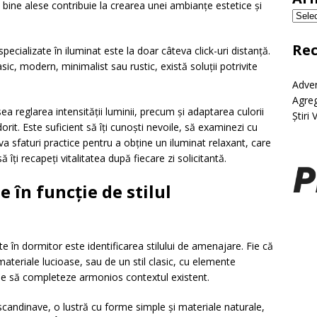
tre bine alese contribuie la crearea unei ambianțe estetice și
Re
 specializate în iluminat este la doar câteva click-uri distanță.
lasic, modern, minimalist sau rustic, există soluții potrivite
Adver
Agreg
 reglarea intensității luminii, precum și adaptarea culorii
Știri 
rit. Este suficient să îți cunoști nevoile, să examinezi cu
va sfaturi practice pentru a obține un iluminat relaxant, care
ă îți recapeți vitalitatea după fiecare zi solicitantă.
e în funcție de stilul
e în dormitor este identificarea stilului de amenajare. Fie că
materiale lucioase, sau de un stil clasic, cu elemente
uie să completeze armonios contextul existent.
andinave, o lustră cu forme simple și materiale naturale,