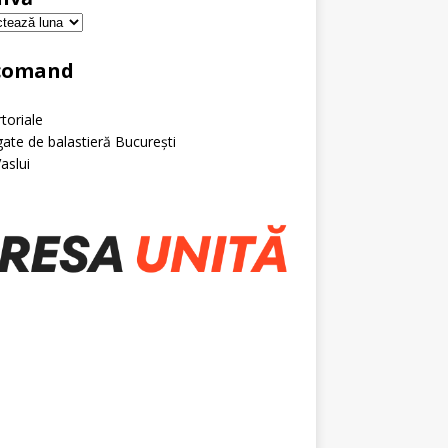
comand
toriale
ate de balastieră București
Vaslui