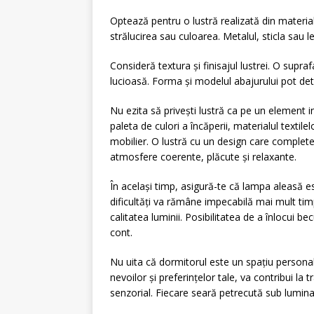
Optează pentru o lustră realizată din materiale
strălucirea sau culoarea. Metalul, sticla sau lem
Consideră textura și finisajul lustrei. O supr
lucioasă. Forma și modelul abajurului pot det
Nu ezita să privești lustră ca pe un element i
paleta de culori a încăperii, materialul textile
mobilier. O lustră cu un design care complete
atmosfere coerente, plăcute și relaxante.
În același timp, asigură-te că lampa aleasă es
dificultăți va rămâne impecabilă mai mult t
calitatea luminii. Posibilitatea de a înlocui be
cont.
Nu uita că dormitorul este un spațiu personal ș
nevoilor și preferințelor tale, va contribui la 
senzorial. Fiecare seară petrecută sub lumina 