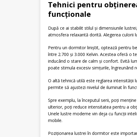
Tehnici pentru obținerea
funcționale
După ce ai stabilit stilul și dimensiunile lust
atmosfera relaxantă dorită. Alegerea culorii lu
Pentru un dormitor liniștit, optează pentru b
între 2.700 și 3.000 Kelvin. Acestea oferă o 
inducând o stare de calm și confort. Evită lum
poate stimula excesiv simțurile, îngreunând r
O altă tehnică utilă este reglarea intensității 
permite să ajustezi nivelul de iluminat în func
Spre exemplu, la începutul serii, poți menține 
ulterior, poți reduce intensitatea pentru a ob
Unele lustre moderne vin deja cu funcții inte
mobile.
Poziționarea lustrei în dormitor este importa