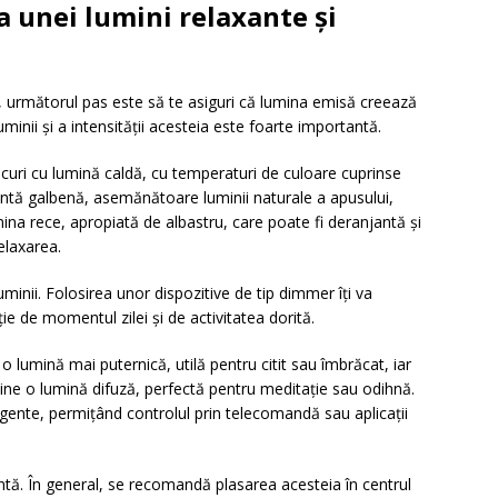
 unei lumini relaxante și
rei, următorul pas este să te asiguri că lumina emisă creează
minii și a intensității acesteia este foarte importantă.
ecuri cu lumină caldă, cu temperaturi de culoare cuprinse
tentă galbenă, asemănătoare luminii naturale a apusului,
ina rece, apropiată de albastru, care poate fi deranjantă și
elaxarea.
luminii. Folosirea unor dispozitive de tip dimmer îți va
ție de momentul zilei și de activitatea dorită.
o lumină mai puternică, utilă pentru citit sau îmbrăcat, iar
ține o lumină difuză, perfectă pentru meditație sau odihnă.
ligente, permițând controlul prin telecomandă sau aplicații
ntă. În general, se recomandă plasarea acesteia în centrul