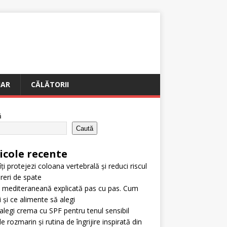
IAR
CĂLĂTORII
ă
Caută
icole recente
ți protejezi coloana vertebrală și reduci riscul
reri de spate
 mediteraneană explicată pas cu pas. Cum
i și ce alimente să alegi
legi crema cu SPF pentru tenul sensibil
e rozmarin și rutina de îngrijire inspirată din