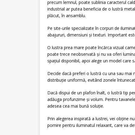
precum lemnul, poate sublinia caracterul cald 
industrial ar putea beneficia de o lustră meta
plăcut, în ansamblu.
Pe site-urile specializate în corpuri de iluminat
abajururi, dimensiuni și texturi. Important este
O lustra prea mare poate încărca vizual came
poate trece neobservată și nu va oferi lumin
spațiul disponibil, apoi alege un model care 
Decide dacă preferi o lustră cu una sau mai 
distribuție uniformă, evitând zonele întunecat
Dacă dispui de un plafon înalt, o lustră tip p
adăuga profunzime și volum. Pentru tavanele
adesea cea mai bună soluție.
Prin alegerea inspirată a lustrei, vei obține n
pornire pentru iluminatul relaxant, care va de