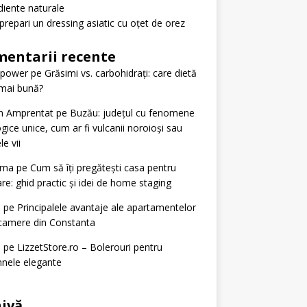
diente naturale
repari un dressing asiatic cu oțet de orez
entarii recente
tpower
pe
Grăsimi vs. carbohidrați: care dietă
mai bună?
n Amprentat
pe
Buzău: județul cu fenomene
gice unice, cum ar fi vulcanii noroioși sau
le vii
ima
pe
Cum să îți pregătești casa pentru
re: ghid practic și idei de home staging
n
pe
Principalele avantaje ale apartamentelor
camere din Constanta
n
pe
LizzetStore.ro – Bolerouri pentru
nele elegante
ivă