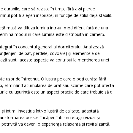
 durabile, care să reziste în timp, fără a-și pierde
nul pot fi alegeri inspirate, în funcție de stilul deja stabilit.
afață mată va difuza lumina într-un mod diferit față de una
ermina modul în care lumina este distribuită în cameră.
ntegrat în conceptul general al dormitorului. Analizează
lor (lenjerii de pat, perdele, covoare) și elementele de
ază subtil aceste aspecte va contribui la menținerea unei
te ușor de întreținut. O lustra pe care o poți curăța fără
imp, eliminând acumularea de praf sau scame care pot afecta
curile cu ușurință este un aspect practic de care trebuie să ții
i intim. Investiția într-o lustră de calitate, adaptată
transformarea acestei încăperi într-un refugiu vizual și
potrivită va deveni o experiență relaxantă și revitalizantă.