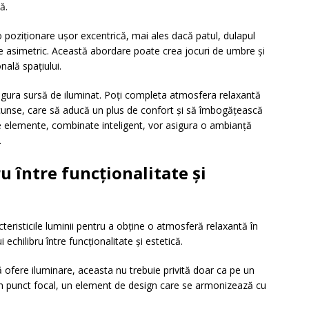
ă.
o poziționare ușor excentrică, mai ales dacă patul, dulapul
e asimetric. Această abordare poate crea jocuri de umbre și
ală spațiului.
singura sursă de iluminat. Poți completa atmosfera relaxantă
cunse, care să aducă un plus de confort și să îmbogățească
e elemente, combinate inteligent, vor asigura o ambianță
.
u între funcționalitate și
acteristicile luminii pentru a obține o atmosferă relaxantă în
chilibru între funcționalitate și estetică.
să ofere iluminare, aceasta nu trebuie privită doar ca pe un
 un punct focal, un element de design care se armonizează cu